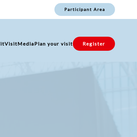
Participant Area
it
Visit
Media
Plan your visit
Register