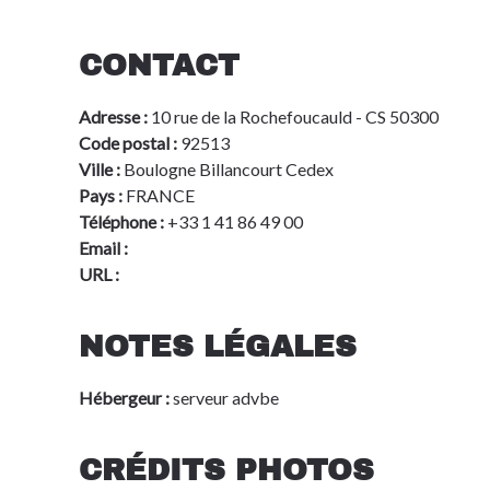
CONTACT
Adresse :
10 rue de la Rochefoucauld - CS 50300
Code postal :
92513
Ville :
Boulogne Billancourt Cedex
Pays :
FRANCE
Téléphone :
+33 1 41 86 49 00
Email :
info@advbe.com
URL :
www.aeromart-toulouse.com
NOTES LÉGALES
Hébergeur :
serveur advbe
CRÉDITS PHOTOS