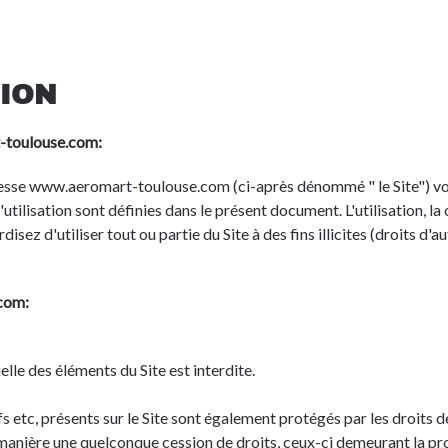
TION
t-toulouse.com:
dresse www.aeromart-toulouse.com (ci-après dénommé " le Site") vo
tilisation sont définies dans le présent document. L'utilisation, la c
sez d'utiliser tout ou partie du Site à des fins illicites (droits d'
.com:
lle des éléments du Site est interdite.
s etc, présents sur le Site sont également protégés par les droits de
e manière une quelconque cession de droits, ceux-ci demeurant la pr