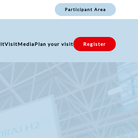
Participant Area
it
Visit
Media
Plan your visit
Register