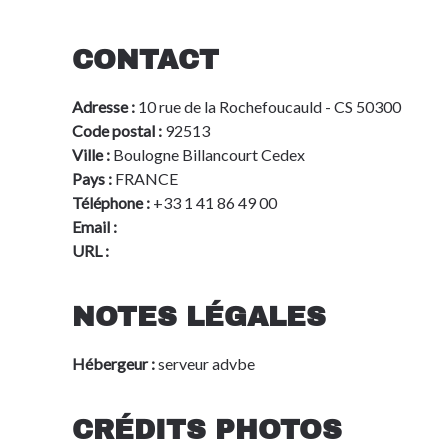
CONTACT
Adresse :
10 rue de la Rochefoucauld - CS 50300
Code postal :
92513
Ville :
Boulogne Billancourt Cedex
Pays :
FRANCE
Téléphone :
+33 1 41 86 49 00
Email :
info@advbe.com
URL :
www.aeromart-toulouse.com
NOTES LÉGALES
Hébergeur :
serveur advbe
CRÉDITS PHOTOS