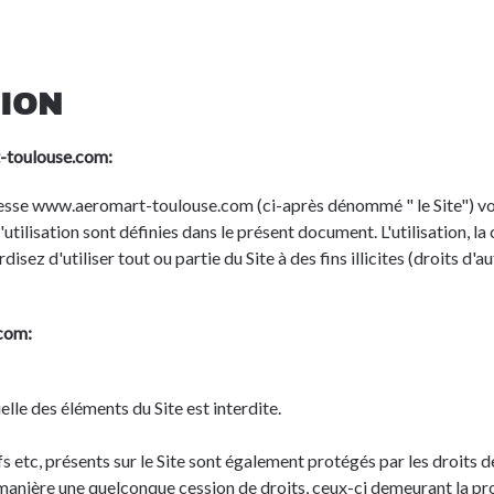
TION
t-toulouse.com:
dresse www.aeromart-toulouse.com (ci-après dénommé " le Site") vo
tilisation sont définies dans le présent document. L'utilisation, la c
sez d'utiliser tout ou partie du Site à des fins illicites (droits d'
.com:
lle des éléments du Site est interdite.
s etc, présents sur le Site sont également protégés par les droits de
e manière une quelconque cession de droits, ceux-ci demeurant la pr