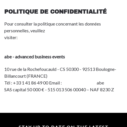
POLITIQUE DE CONFIDENTIALITÉ
Pour consulter la politique concernant les données
personnelles, veuillez
visiter:
http://toulouse.bciaerospace.com/en/privacy-
policy.html
abe - advanced business events
10 rue de la Rochefoucauld - CS 50300 - 92513 Boulogne-
Billancourt (FRANCE)
Tél : +33 1 41 86 49 00 Email :
info@advbe.com
abe
SAS capital 50 000 € - 515 013 506 00040 – NAF 8230 Z