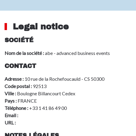
Legal notice
SOCIÉTÉ
Nom de la société :
abe - advanced business events
CONTACT
Adresse :
10 rue de la Rochefoucauld - CS 50300
Code postal :
92513
Ville :
Boulogne Billancourt Cedex
Pays :
FRANCE
Téléphone :
+33 1 41 86 49 00
Email :
info@advbe.com
URL :
www.aeromart-toulouse.com
NOTES LÉGALES