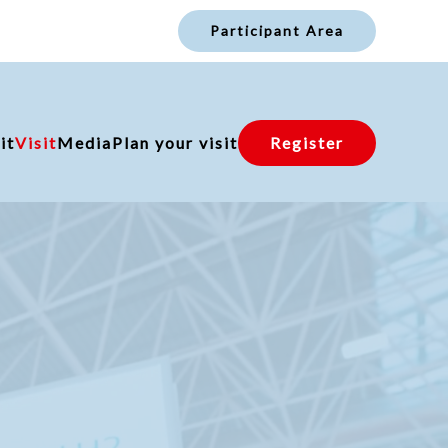
Participant Area
it
Visit
Media
Plan your visit
Register