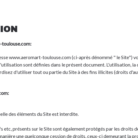
TION
t-toulouse.com:
dresse www.aeromart-toulouse.com (ci-après dénommé " le Site") vo
tilisation sont définies dans le présent document. L'utilisation, la c
sez d'utiliser tout ou partie du Site à des fins illicites (droits d'
.com:
lle des éléments du Site est interdite.
s etc, présents sur le Site sont également protégés par les droits de
e manière une quelconque cession de droits, ceux-ci demeurant la pr