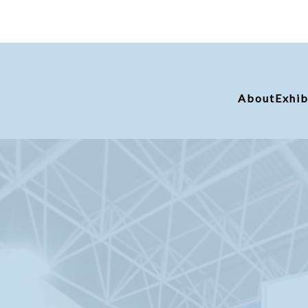
About
Exhib