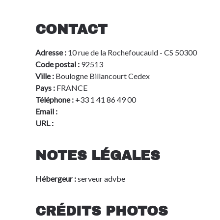
CONTACT
Adresse :
10 rue de la Rochefoucauld - CS 50300
Code postal :
92513
Ville :
Boulogne Billancourt Cedex
Pays :
FRANCE
Téléphone :
+33 1 41 86 49 00
Email :
info@advbe.com
URL :
www.aeromart-toulouse.com
NOTES LÉGALES
Hébergeur :
serveur advbe
CRÉDITS PHOTOS