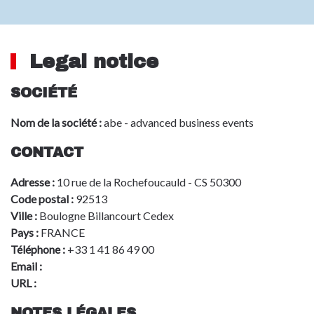
Legal notice
SOCIÉTÉ
Nom de la société :
abe - advanced business events
CONTACT
Adresse :
10 rue de la Rochefoucauld - CS 50300
Code postal :
92513
Ville :
Boulogne Billancourt Cedex
Pays :
FRANCE
Téléphone :
+33 1 41 86 49 00
Email :
info@advbe.com
URL :
www.aeromart-toulouse.com
NOTES LÉGALES