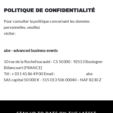
POLITIQUE DE CONFIDENTIALITÉ
Pour consulter la politique concernant les données
personnelles, veuillez
visiter:
http://toulouse.bciaerospace.com/en/privacy-
policy.html
abe - advanced business events
10 rue de la Rochefoucauld - CS 50300 - 92513 Boulogne-
Billancourt (FRANCE)
Tél : +33 1 41 86 49 00 Email :
info@advbe.com
abe
SAS capital 50 000 € - 515 013 506 00040 – NAF 8230 Z